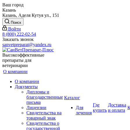
Ваш город
Казань
Казань, Аделя Кутуя ул., 151
Поиск
Войти
8 (800) 222-02-54
Заказать звонок
sanvetpreparat@yandex.ru
Высокоэффективные
препараты для
ветеринарии
О компании
О компании
Документы
Дипломы и
благодарственные
Каталог
письма
Где
Доставка
Лицензии
Для
К
купить
и оплата
Свидетельства на
лечения
товарный знак
Свидетельства о
государственной